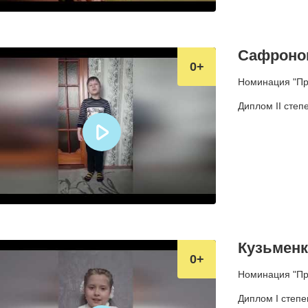
Сафронов
0
Номинация "Про
Диплом II степ
Кузьменк
0
Номинация "Про
Диплом I степе