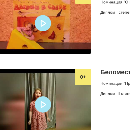
Номинация "О п
Диплом I степе
Беломест
0
Номинация "Про
Диплом III сте