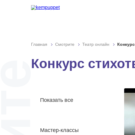
Графика:
Шри
Обычная версия сайта
Включить изобр
Интервал:
Одинарн
Разрядка:
Стандартн
Главная
Смотрите
Театр онлайн
Конкурс
Гарнитура:
Без засеч
Конкурс стихот
Показать все
Мастер-классы