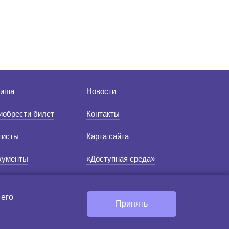
иша
Новости
иобрести билет
Контакты
тисты
Карта сайта
кументы
«Доступная среда»
 его
Создание сайта:
Принять
«Пятое измерение»
2021