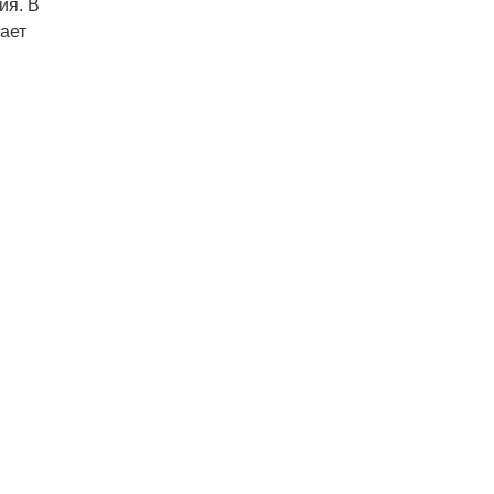
ия. В
ает