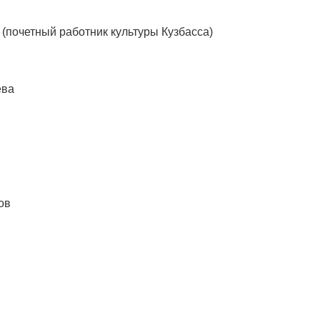
(почетный работник культуры Кузбасса)
ева
ов