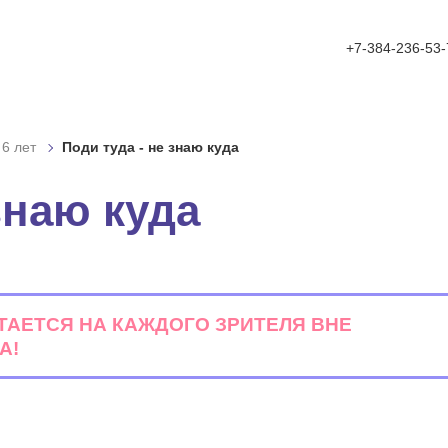
A
A
фт:
Цвет:
ажения
A
Выключить изображения
Ц
Ц
Включить видео
Ц
Ц
+7-384-236-53-
ый
Полуторный
Двойной
ый
Средний
Большой
 6 лет
Поди туда - не знаю куда
ек
С засечками
знаю куда
ТАЕТСЯ НА КАЖДОГО ЗРИТЕЛЯ ВНЕ
А!