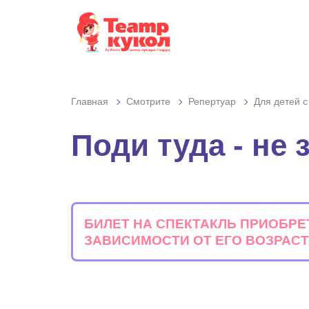
Графика:
Шри
Обычная версия сайта
Включить изобр
Интервал:
Одинарн
Разрядка:
Стандартн
Главная
Смотрите
Репертуар
Для детей с
Гарнитура:
Без засеч
Поди туда - не 
БИЛЕТ НА СПЕКТАКЛЬ ПРИОБРЕ
ЗАВИСИМОСТИ ОТ ЕГО ВОЗРАСТ