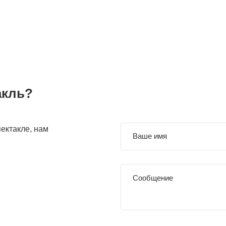
акль?
ектакле, нам