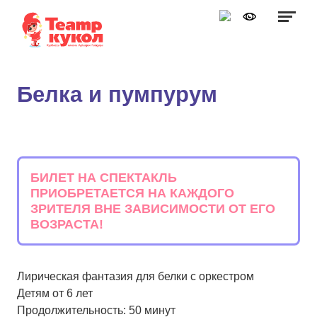
Графика:
Обычная версия сайта
Включить изображения
A
A
Шрифт:
Выключить изображения
A
Белка и пумпурум
Включить видео
Цвет:
Ц
Ц
Ц
Ц
Дополнительно
Выключить видео
Интервал:
БИЛЕТ НА СПЕКТАКЛЬ
ПРИОБРЕТАЕТСЯ НА КАЖДОГО
Одинарный
ЗРИТЕЛЯ ВНЕ ЗАВИСИМОСТИ ОТ ЕГО
ВОЗРАСТА!
Полуторный
Двойной
Лирическая фантазия для белки с оркестром
Разрядка:
Детям от 6 лет
Продолжительность: 50 минут
Стандартный