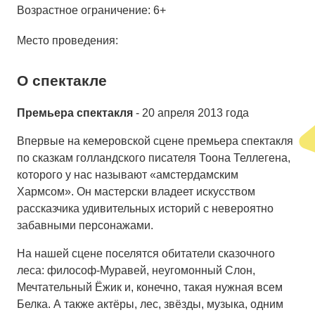
Возрастное ограничение: 6+
Средний
Место проведения:
Большой
О спектакле
Гарнитура:
Премьера спектакля
- 20 апреля 2013 года
Без засечек
Впервые на кемеровской сцене премьера спектакля
С засечками
по сказкам голландского писателя Тоона Теллегена,
которого у нас называют «амстердамским
Хармсом». Он мастерски владеет искусством
рассказчика удивительных историй с невероятно
забавными персонажами.
На нашей сцене поселятся обитатели сказочного
леса: философ-Муравей, неугомонный Слон,
Мечтательный Ёжик и, конечно, такая нужная всем
Белка. А также актёры, лес, звёзды, музыка, одним