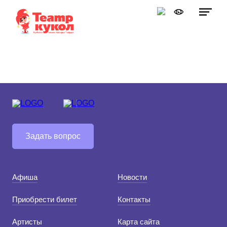
Графика:
Обычная версия сайта
Включить изображения
A
A
Шрифт:
Выключить изображения
A
Включить видео
Цвет:
Ц
Ц
Ц
Ц
Дополнительно
Выключить видео
Интервал:
Задать вопрос
Одинарный
Полуторный
Афиша
Новости
Двойной
Приобрести билет
Контакты
Разрядка:
Артисты
Карта сайта
Стандартный