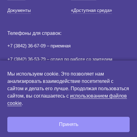
Документы
«Доступная среда»
Средний
Большой
Телефоны для справок:
Гарнитура:
+7 (3842) 36-67-09 – приемная
Без засечек
+7 (3842) 36-53-79 – отдел по работе со зрителем
С засечками
+7 (3842) 78-07-05 – касса
Мы используем cookie. Это позволяет нам
анализировать взаимодействие посетителей с
сайтом и делать его лучше. Продолжая пользоваться
Правила продажи и
Схема зрительного зала
сайтом, вы соглашаетесь с
использованием файлов
возврата билетов
cookie
.
Создание сайта:
Принять
«Пятое измерение»
2021