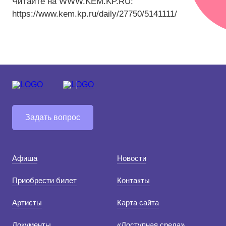
Читайте на WWW.KEM.KP.RU:
https://www.kem.kp.ru/daily/27750/5141111/
Средний
Большой
Гарнитура:
Без засечек
С засечками
Задать вопрос
Афиша
Новости
Приобрести билет
Контакты
Артисты
Карта сайта
Документы
«Доступная среда»