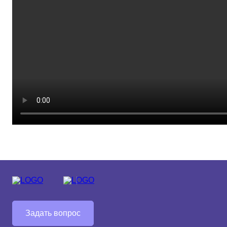
Средний
Большой
Гарнитура:
Без засечек
С засечками
Задать вопрос