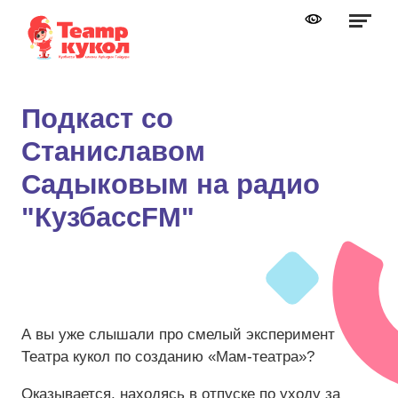
Графика:
Обычная версия сайта
Включить изображения
A
A
Шрифт:
Выключить изображения
A
Подкаст со
Включить видео
Станиславом
Цвет:
Ц
Ц
Ц
Ц
Дополнительно
Выключить видео
Садыковым на радио
Интервал:
"КузбассFM"
Одинарный
Полуторный
Двойной
А вы уже слышали про смелый эксперимент
Разрядка:
Театра кукол по созданию «Мам-театра»?
Оказывается, находясь в отпуске по уходу за
Стандартный