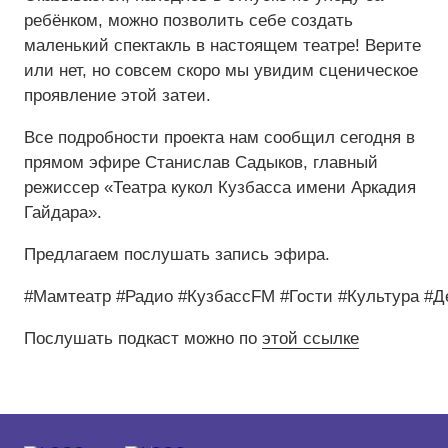
ребёнком, можно позволить себе создать
Средний
маленький спектакль в настоящем театре! Верите
или нет, но совсем скоро мы увидим сценическое
Большой
проявление этой затеи.
Гарнитура:
Все подробности проекта нам сообщил сегодня в
прямом эфире Станислав Садыков, главный
Без засечек
режиссер «Театра кукол Кузбасса имени Аркадия
Гайдара».
С засечками
Предлагаем послушать запись эфира.
#Мамтеатр #Радио #КузбассFM #Гости #Культура #Д
Послушать подкаст можно по
этой ссылке