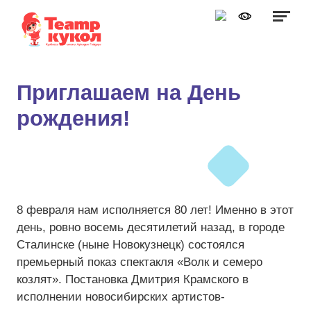
Графика:
Обычная версия сайта
Включить изображения
A
A
Шрифт:
Выключить изображения
A
Приглашаем на День
Включить видео
рождения!
Цвет:
Ц
Ц
Ц
Ц
Дополнительно
Выключить видео
Интервал:
Одинарный
8 февраля нам исполняется 80 лет! Именно в этот
Полуторный
день, ровно восемь десятилетий назад, в городе
Сталинске (ныне Новокузнецк) состоялся
Двойной
премьерный показ спектакля «Волк и семеро
Разрядка:
козлят». Постановка Дмитрия Крамского в
исполнении новосибирских артистов-
Стандартный