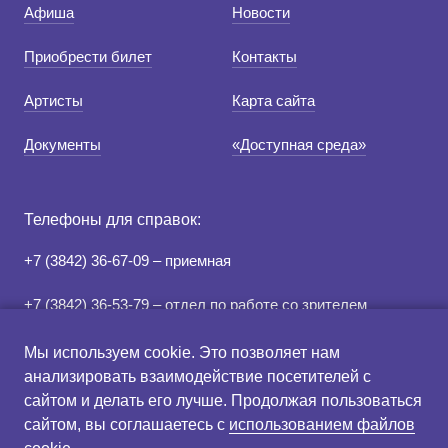
Афиша
Новости
Приобрести билет
Контакты
Артисты
Карта сайта
Документы
«Доступная среда»
Телефоны для справок:
+7 (3842) 36-67-09 – приемная
+7 (3842) 36-53-79 – отдел по работе со зрителем
+7 (3842) 78-07-05 – касса
Мы используем cookie. Это позволяет нам
анализировать взаимодействие посетителей с
сайтом и делать его лучше. Продолжая пользоваться
Правила продажи и
Схема зрительного зала
сайтом, вы соглашаетесь с
использованием файлов
возврата билетов