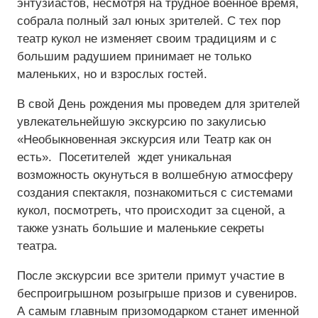
энтузиастов, несмотря на трудное военное время,
собрала полный зал юных зрителей. С тех пор
Средний
театр кукол не изменяет своим традициям и с
большим радушием принимает не только
Большой
маленьких, но и взрослых гостей.
Гарнитура:
В свой День рождения мы проведем для зрителей
Без засечек
увлекательнейшую экскурсию по закулисью
«Необыкновенная экскурсия или Театр как он
С засечками
есть». Посетителей ждет уникальная
возможность окунуться в волшебную атмосферу
создания спектакля, познакомиться с системами
кукол, посмотреть, что происходит за сценой, а
также узнать большие и маленькие секреты
театра.
После экскурсии все зрители примут участие в
беспроигрышном розыгрыше призов и сувениров.
А самым главным призомодарком станет именной