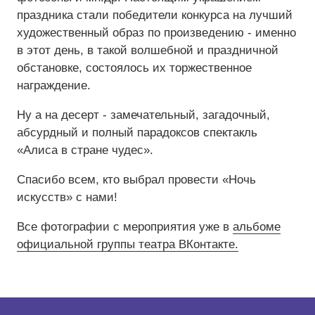
праздника стали победители конкурса на лучший
Средний
художественный образ по произведению - именно
в этот день, в такой волшебной и праздничной
Большой
обстановке, состоялось их торжественное
награждение.
Гарнитура:
Ну а на десерт - замечательный, загадочный,
Без засечек
абсурдный и полный парадоксов спектакль
«Алиса в стране чудес».
С засечками
Спасибо всем, кто выбрал провести «Ночь
искусств» с нами!
Все фотографии с мероприятия уже в
альбоме
официальной группы театра ВКонтакте.