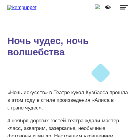
Графика:
Обычная версия сайта
Включить изображения
A
A
Шрифт:
Выключить изображения
A
Ночь чудес, ночь
Включить видео
волшебства
Цвет:
Ц
Ц
Ц
Ц
Дополнительно
Выключить видео
Интервал:
Одинарный
«Ночь искусств» в Театре кукол Кузбасса прошла
Полуторный
в этом году в стиле произведения «Алиса в
стране чудес».
Двойной
4 ноября дорогих гостей театра ждали мастер-
Разрядка:
класс, аквагрим, зазеркалье, необычные
фотозоны и мн.др. Настоящим украшением
Стандартный