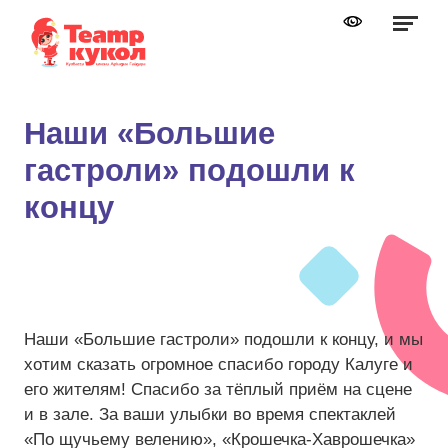
Графика:
Обычная версия сайта
Включить изображения
A
A
Шрифт:
Выключить изображения
A
Наши «Большие
Включить видео
гастроли» подошли к
Цвет:
Ц
Ц
Ц
Ц
Дополнительно
Выключить видео
концу
Интервал:
Одинарный
Полуторный
Наши «Большие гастроли» подошли к концу, и мы
хотим сказать огромное спасибо городу Калуге и
Двойной
его жителям! Спасибо за тёплый приём на сцене
Разрядка:
и в зале. За ваши улыбки во время спектаклей
«По щучьему велению», «Крошечка-Хаврошечка»
Стандартный