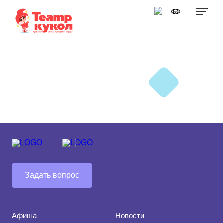
Графика:
Обычная версия сайта
Включить изображения
A
A
Шрифт:
Выключить изображения
A
Включить видео
Цвет:
Ц
Ц
Ц
Ц
Дополнительно
Выключить видео
Интервал:
Одинарный
Полуторный
Задать вопрос
Двойной
Разрядка:
Афиша
Новости
Стандартный