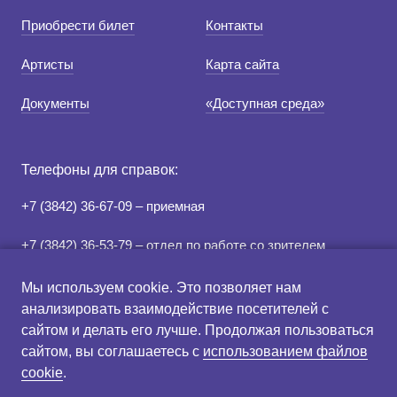
Приобрести билет
Контакты
Средний
Артисты
Карта сайта
Большой
Документы
«Доступная среда»
Гарнитура:
Без засечек
Телефоны для справок:
С засечками
+7 (3842) 36-67-09 – приемная
+7 (3842) 36-53-79 – отдел по работе со зрителем
+7 (3842) 78-07-05 – касса
Мы используем cookie. Это позволяет нам
анализировать взаимодействие посетителей с
сайтом и делать его лучше. Продолжая пользоваться
Правила продажи и
Схема зрительного зала
сайтом, вы соглашаетесь с
использованием файлов
возврата билетов
cookie
.