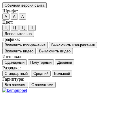
Обычная версия сайта
Шрифт:
A
A
A
Цвет:
Ц
Ц
Ц
Ц
Дополнительно
Графика:
Включить изображения
Выключить изображения
Включить видео
Выключить видео
Интервал:
Одинарный
Полуторный
Двойной
Разрядка:
Стандартный
Средний
Большой
Гарнитура:
Без засечек
С засечками