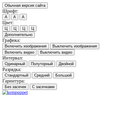
Обычная версия сайта
Шрифт:
A
A
A
Цвет:
Ц
Ц
Ц
Ц
Дополнительно
Графика:
Включить изображения
Выключить изображения
Включить видео
Выключить видео
Интервал:
Одинарный
Полуторный
Двойной
Разрядка:
Стандартный
Средний
Большой
Гарнитура:
Без засечек
С засечками