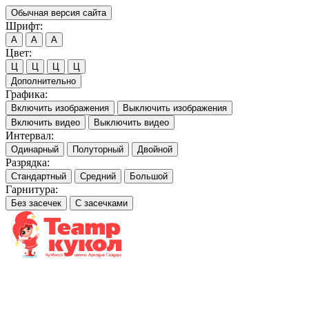
Обычная версия сайта
Шрифт:
A
A
A
Цвет:
Ц
Ц
Ц
Ц
Дополнительно
Графика:
Включить изображения
Выключить изображения
Включить видео
Выключить видео
Интервал:
Одинарный
Полуторный
Двойной
Разрядка:
Стандартный
Средний
Большой
Гарнитура:
Без засечек
С засечками