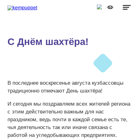
Графика:
Обычная версия сайта
Включить изображения
A
A
Шрифт:
Выключить изображения
A
С Днём шахтёра!
Включить видео
Цвет:
Ц
Ц
Ц
Ц
Дополнительно
Выключить видео
Интервал:
В последнее воскресенье августа кузбассовцы
Одинарный
традиционно отмечают День шахтëра!
Полуторный
И сегодня мы поздравляем всех жителей региона
с этим действительно важным для нас
Двойной
праздником, ведь почти в каждой семье есть те,
Разрядка:
чья деятельность так или иначе связана с
работой на угледобывающих предприятиях.
Стандартный