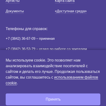
Артисты
Карта сайта
Документы
«Доступная среда»
Телефоны для справок:
+7 (3842) 36-67-09 – приемная
+7 (3842) 36-53-79 – отдел по работе со зрителем
+7 (3842) 78-07-05 – касса
Мы используем cookie. Это позволяет нам
анализировать взаимодействие посетителей с
сайтом и делать его лучше. Продолжая пользоваться
Правила продажи и
Схема зрительного зала
сайтом, вы соглашаетесь с
использованием файлов
возврата билетов
cookie
.
Создание сайта:
Принять
«Пятое измерение»
2021