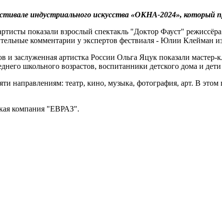
стивале индустриального искусства «ОКНА-2024», который пр
 артисты показали взрослый спектакль "Доктор Фауст" режиссёр
ительные комментарии у экспертов фествиаля - Юлии Клейман и
в и заслуженная артистка России Ольга Яцук показали мастер-
реднего школьного возрастов, воспитанники детского дома и де
и направлениям: театр, кино, музыка, фотография, арт. В этом г
ская компания "ЕВРАЗ".