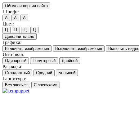
Обычная версия сайта
Шрифт:
A
A
A
Цвет:
Ц
Ц
Ц
Ц
Дополнительно
Графика:
Включить изображения
Выключить изображения
Включить виде
Интервал:
Одинарный
Полуторный
Двойной
Разрядка:
Стандартный
Средний
Большой
Гарнитура:
Без засечек
С засечками