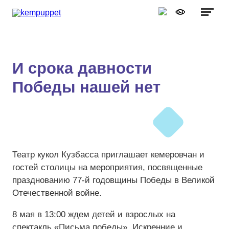
Графика:
Обычная версия сайта
Включить изображения
A
A
Шрифт:
Выключить изображения
A
И срока давности
Включить видео
Победы нашей нет
Цвет:
Ц
Ц
Ц
Ц
Дополнительно
Выключить видео
Интервал:
Одинарный
Театр кукол Кузбасса приглашает кемеровчан и
Полуторный
гостей столицы на мероприятия, посвященные
празднованию 77-й годовщины Победы в Великой
Двойной
Отечественной войне.
Разрядка:
8 мая в 13:00 ждем детей и взрослых на
спектакль «Письма победы». Искренние и
Стандартный