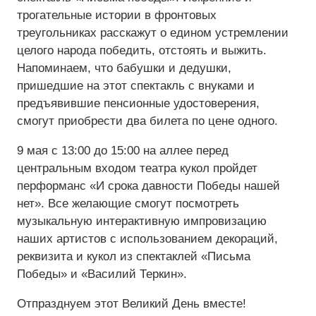
трогательные истории в фронтовых
Средний
треугольниках расскажут о едином устремлении
целого народа победить, отстоять и выжить.
Большой
Напоминаем, что бабушки и дедушки,
пришедшие на этот спектакль с внуками и
Гарнитура:
предъявившие пенсионные удостоверения,
Без засечек
смогут приобрести два билета по цене одного.
9 мая с 13:00 до 15:00 на аллее перед
С засечками
центральным входом театра кукол пройдет
перформанс «И срока давности Победы нашей
нет». Все желающие смогут посмотреть
музыкальную интерактивную импровизацию
наших артистов с использованием декораций,
реквизита и кукол из спектаклей «Письма
Победы» и «Василий Теркин».
Отпразднуем этот Великий День вместе!