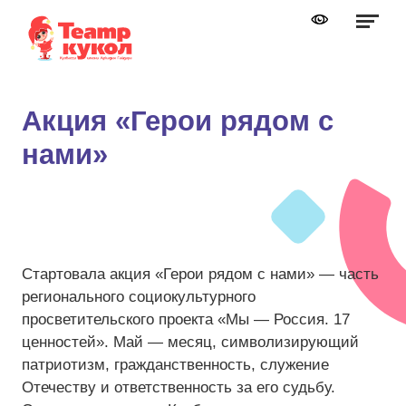
Графика:
Обычная версия сайта
Включить изображения
A
A
Шрифт:
Выключить изображения
A
Акция «Герои рядом с
Включить видео
нами»
Цвет:
Ц
Ц
Ц
Ц
Дополнительно
Выключить видео
Интервал:
Одинарный
Стартовала акция «Герои рядом с нами» — часть
Полуторный
регионального социокультурного
просветительского проекта «Мы — Россия. 17
Двойной
ценностей». Май — месяц, символизирующий
Разрядка:
патриотизм, гражданственность, служение
Отечеству и ответственность за его судьбу.
Стандартный