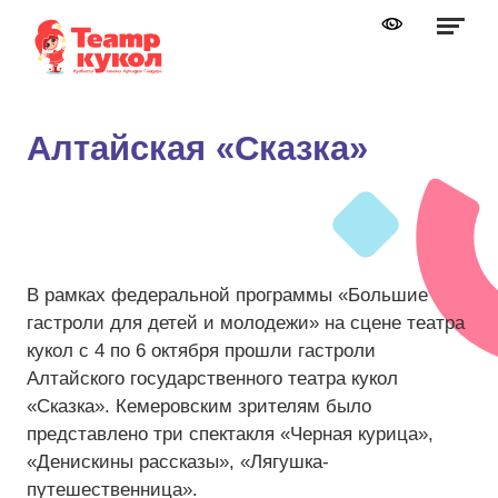
Графика:
Обычная версия сайта
Включить изображения
A
A
Шрифт:
Выключить изображения
A
Алтайская «Сказка»
Включить видео
Цвет:
Ц
Ц
Ц
Ц
Дополнительно
Выключить видео
Интервал:
В рамках федеральной программы «Большие
Одинарный
гастроли для детей и молодежи» на сцене театра
кукол с 4 по 6 октября прошли гастроли
Полуторный
Алтайского государственного театра кукол
«Сказка». Кемеровским зрителям было
Двойной
представлено три спектакля «Черная курица»,
Разрядка:
«Денискины рассказы», «Лягушка-
путешественница».
Стандартный