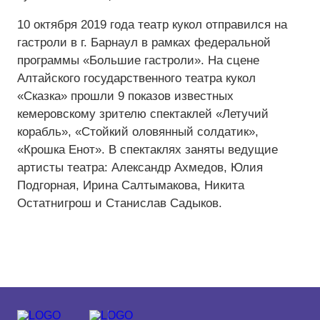
10 октября 2019 года театр кукол отправился на
Средний
гастроли в г. Барнаул в рамках федеральной
программы «Большие гастроли». На сцене
Большой
Алтайского государственного театра кукол
Гарнитура:
«Сказка» прошли 9 показов известных
кемеровскому зрителю спектаклей «Летучий
Без засечек
корабль», «Стойкий оловянный солдатик»,
«Крошка Енот». В спектаклях заняты ведущие
С засечками
артисты театра: Александр Ахмедов, Юлия
Подгорная, Ирина Салтымакова, Никита
Остатнигрош и Станислав Садыков.