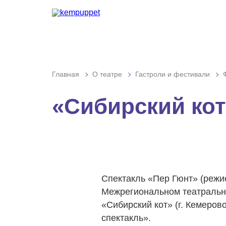
Графика:
Шри
Обычная версия сайта
Включить изобр
Интервал:
Одинарн
Разрядка:
Стандартн
Главная
О театре
Гастроли и фестивали
Гарнитура:
Без засеч
«Сибирский кот
Спектакль «Пер Гюнт» (режи
Межрегиональном театрально
«Сибирский кот» (г. Кемеров
спектакль».