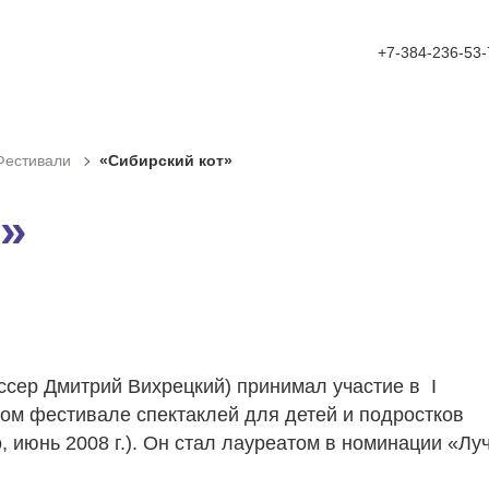
A
A
фт:
Цвет:
ажения
A
Выключить изображения
Ц
Ц
Включить видео
Ц
Ц
+7-384-236-53-
ый
Полуторный
Двойной
ый
Средний
Большой
Фестивали
«Сибирский кот»
ек
С засечками
»
ссер Дмитрий Вихрецкий) принимал участие в I
м фестивале спектаклей для детей и подростков
о, июнь 2008 г.). Он стал лауреатом в номинации «Лу