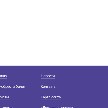
иша
Новости
иобрести билет
Контакты
тисты
Карта сайта
кументы
«Доступная среда»