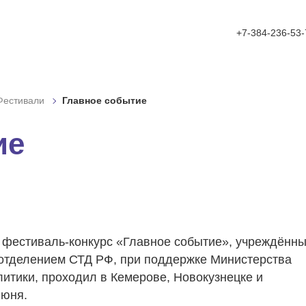
A
A
фт:
Цвет:
ажения
A
Выключить изображения
Ц
Ц
Включить видео
Ц
Ц
+7-384-236-53-
ый
Полуторный
Двойной
ый
Средний
Большой
Фестивали
Главное событие
ек
С засечками
ие
 фестиваль-конкурс «Главное событие», учреждённ
отделением СТД РФ, при поддержке Министерства
итики, проходил в Кемерове, Новокузнецке и
июня.