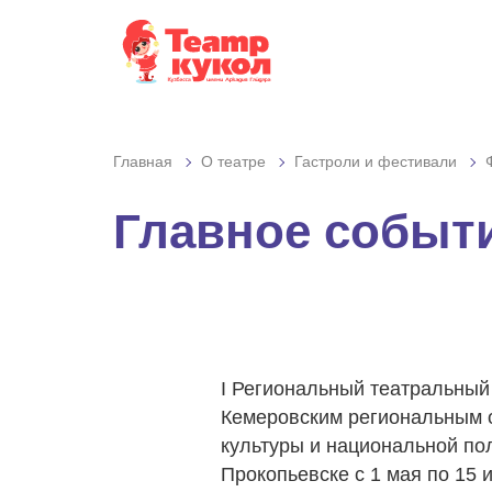
Графика:
Шри
Обычная версия сайта
Включить изобр
Интервал:
Одинарн
Разрядка:
Стандартн
Главная
О театре
Гастроли и фестивали
Гарнитура:
Без засеч
Главное событ
I Региональный театральный
Кемеровским региональным 
культуры и национальной пол
Прокопьевске с 1 мая по 15 