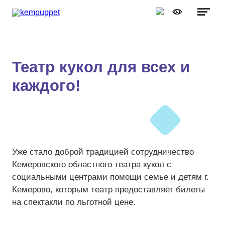
Графика:
Обычная версия сайта
Включить изображения
A
A
Шрифт:
Выключить изображения
A
Театр кукол для всех и
Включить видео
каждого!
Цвет:
Ц
Ц
Ц
Ц
Дополнительно
Выключить видео
Интервал:
Одинарный
Уже стало доброй традицией сотрудничество
Полуторный
Кемеровского областного театра кукол с
социальными центрами помощи семье и детям г.
Двойной
Кемерово, которым театр предоставляет билеты
Разрядка:
на спектакли по льготной цене.
Стандартный