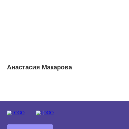
Средний
Большой
Гарнитура:
Без засечек
С засечками
Анастасия Макарова