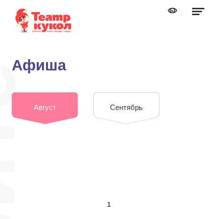
Графика:
Обычная версия сайта
Включить изображения
A
A
Шрифт:
Выключить изображения
A
Афиша
Включить видео
Цвет:
Ц
Ц
Ц
Ц
Дополнительно
Выключить видео
Август
Сентябрь
Интервал:
Одинарный
Полуторный
Двойной
Разрядка:
1
Стандартный